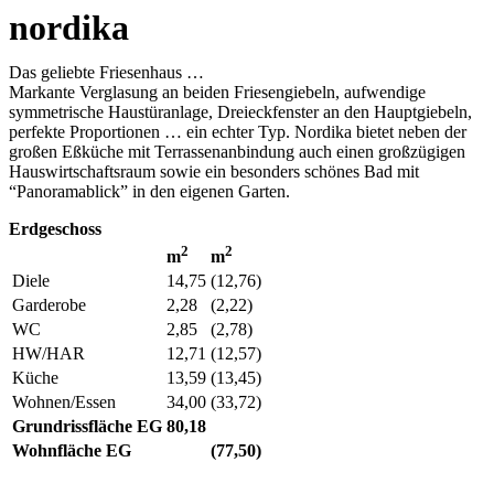
nordika
Das geliebte Friesenhaus …
Markante Verglasung an beiden Friesengiebeln, aufwendige
symmetrische Haustüranlage, Dreieckfenster an den Hauptgiebeln,
perfekte Proportionen … ein echter Typ. Nordika bietet neben der
großen Eßküche mit Terrassenanbindung auch einen großzügigen
Hauswirtschaftsraum sowie ein besonders schönes Bad mit
“Panoramablick” in den eigenen Garten.
Erdgeschoss
2
2
m
m
Diele
14,75
(12,76)
Garderobe
2,28
(2,22)
WC
2,85
(2,78)
HW/HAR
12,71
(12,57)
Küche
13,59
(13,45)
Wohnen/Essen
34,00
(33,72)
Grundrissfläche EG
80,18
Wohnfläche EG
(77,50)