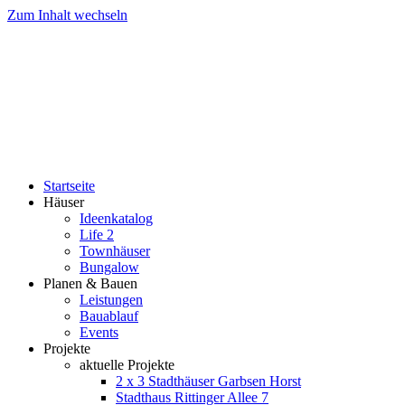
Zum Inhalt wechseln
Startseite
Häuser
Ideenkatalog
Life 2
Townhäuser
Bungalow
Planen & Bauen
Leistungen
Bauablauf
Events
Projekte
aktuelle Projekte
2 x 3 Stadthäuser Garbsen Horst
Stadthaus Rittinger Allee 7